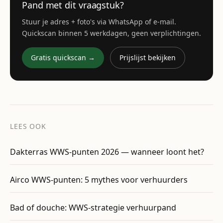
Pand met dit vraagstuk?
Stuur je adres + foto's via WhatsApp of e-mail.
Quickscan binnen 5 werkdagen, geen verplichtingen.
Gratis quickscan →
Prijslijst bekijken
LEES OOK
Dakterras WWS-punten 2026 — wanneer loont het?
Airco WWS-punten: 5 mythes voor verhuurders
Bad of douche: WWS-strategie verhuurpand