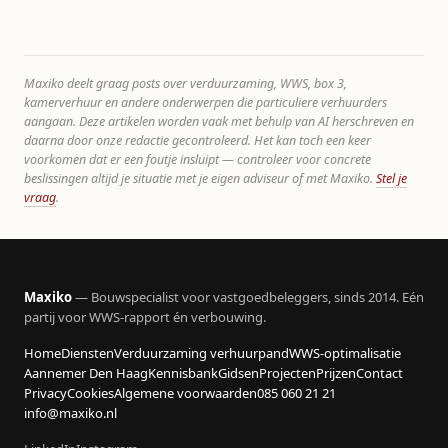
Maxiko deelt graag posts over verduurzaming, WWS, box 3,
kamerverhuur en andere onderwerpen die particuliere verhuurders
aangaan. Deze artikelen worden vaak met behulp van AI herschreven en
daarna door onze redactie gecontroleerd. Het kan toch een keer
voorkomen dat er een foutje insluipt — controleer voor concrete
beslissingen altijd je situatie met je eigen adviseur of met Maxiko.
Stel je
vraag
.
Maxiko
— Bouwspecialist voor vastgoedbeleggers, sinds 2014. Eén
partij voor WWS-rapport én verbouwing.
Home
Diensten
Verduurzaming verhuurpand
WWS-optimalisatie
Aannemer Den Haag
Kennisbank
Gidsen
Projecten
Prijzen
Contact
Privacy
Cookies
Algemene voorwaarden
085 060 21 21
info@maxiko.nl