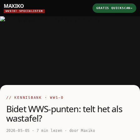
MAXIKO
GRATIS QUICKSCAN
→
WWS(O) SPECIALISTEN
// KENNISBANK · WWS-O
Bidet WWS-punten: telt het als
wastafel?
2026-05-05 · 7 min lezen · door Maxiko