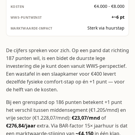
€4.000 - €8.000
+~6 pt
Sterk via huurstap
De cijfers spreken voor zich. Op een pand dat richting
187 punten wil, is een bidet de duurste lege
investering die je kunt doen vanuit WWS-perspectief.
Een wastafel in een slaapkamer voor €400 levert
dezelfde fysieke comfort-stap op én +1 punt — voor
de helft van de kosten.
Bij een grenspand op 186 punten betekent +1 punt
het verschil tussen middensegment (€1.205/mnd) en
vrije sector (€1.228,07/mnd):
€23,07/mnd
of
€276,84/jaar
extra. Via BAR-factor 15× jaarhuur is dat
een marktwaarde-stijging van
~€4.150
in één klap.